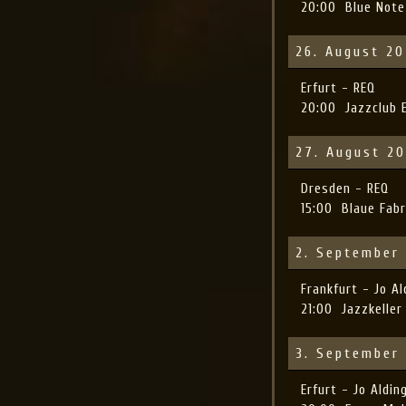
20:00
Blue Note
26. August 2
Erfurt - REQ
20:00
Jazzclub 
27. August 2
Dresden - REQ
15:00
Blaue Fabr
2. September
Frankfurt - Jo 
21:00
Jazzkeller
3. September
Erfurt - Jo Ald