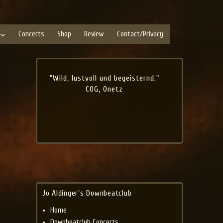
Concerts
Shop
Review
Contact/Privacy
"Wild, lustvoll und begeisternd."
COG, Onetz
Jo Aldinger’s Downbeatclub
Home
Downbeatclub Concerts