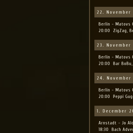
22. November
Berlin - Matovs
20:00
ZigZag, B
23. November
Berlin - Matovs
20:00
Bar BoBu,
24. November
Berlin - Matovs
20:00
Peppi Gug
1. December 
Arnstadt - Jo A
18:30
Bach Adve