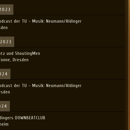
 2023
Podcast der TU - Musik: Neumann/Aldinger
sden
 2023
atz und ShoutingMen
Tonne, Dresden
2024
Podcast der TU - Musik: Neumann/Aldinger
esden
024
ldingers DOWNBEATCLUB
hheim