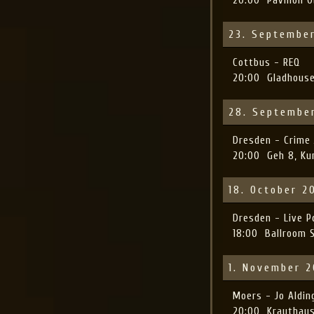
23. Septembe
Cottbus - REQ
20:00
Gladhous
28. Septembe
Dresden - Crime
20:00
Geh 8, K
18. October 2
Dresden - Live 
18:00
Ballroom 
1. November 
Moers - Jo Aldi
20:00
Krauthau