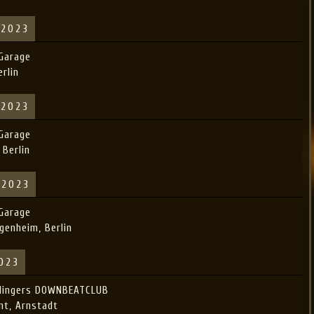
 2023
 Garage
erlin
 2023
 Garage
 Berlin
 2023
 Garage
genheim, Berlin
2023
ldingers DOWNBEATCLUB
nt, Arnstadt