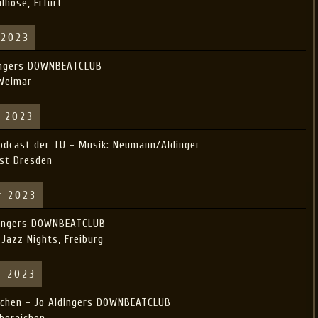
lhose, Erfurt
 2023
ingers DOWNBEATCLUB
 Weimar
r 2023
Podcast der TU - Musik: Neumann/Aldinger
ast Dresden
r 2023
ldingers DOWNBEATCLUB
azz Nights, Freiburg
r 2023
ichen - Jo Aldingers DOWNBEATCLUB
Oberaichen