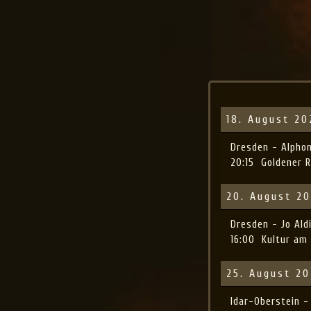
Jo Aldinger
musician | piano | organ | composition
18. August 20
Dresden - Alpho
20:15
Goldener R
20. August 2
Dresden - Jo Al
16:00
Kultur am 
25. August 2
Idar-Oberstein -