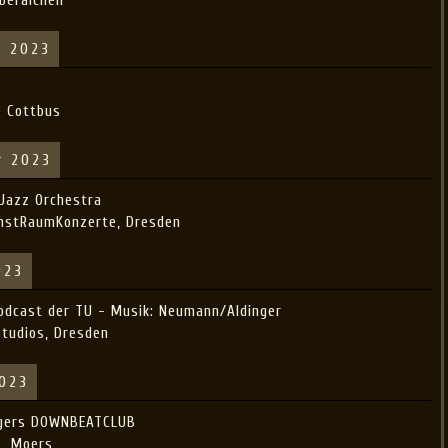
r 2023
e Cottbus
r 2023
 Jazz Orchestra
unstRaumKonzerte, Dresden
023
Podcast der TU - Musik: Neumann/Aldinger
Studios, Dresden
2023
ngers DOWNBEATCLUB
s, Moers