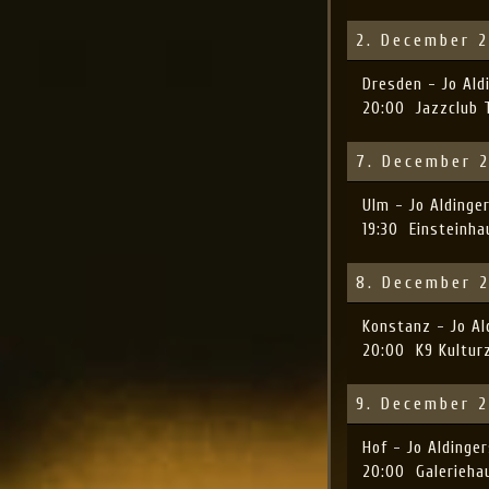
2. December 
Dresden - Jo Al
20:00
Jazzclub 
7. December 
Ulm - Jo Alding
19:30
Einsteinha
8. December 
Konstanz - Jo A
20:00
K9 Kultur
9. December 
Hof - Jo Alding
20:00
Galerieha