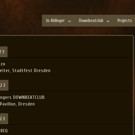
Jo Aldinger
Downbeatclub
Projects
23
nzo
eiter, Stadtfest Dresden
023
dingers DOWNBEATCLUB
Pavillon, Dresden
023
 REQ