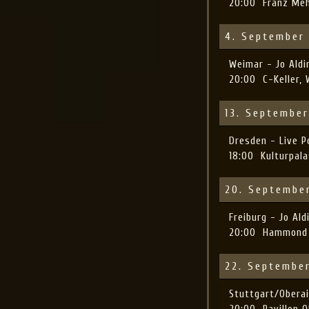
20:00
Franz Meh
4. September
Weimar - Jo Ald
20:00
C-Keller,
13. Septembe
Dresden - Live 
18:00
Kulturpal
20. Septembe
Freiburg - Jo A
20:00
Hammond J
22. Septembe
Stuttgart/Obera
20:00
Pavillon 