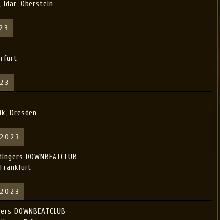
, Idar-Oberstein
023
Erfurt
023
ik, Dresden
 2023
Aldingers DOWNBEATCLUB
 Frankfurt
 2023
ingers DOWNBEATCLUB