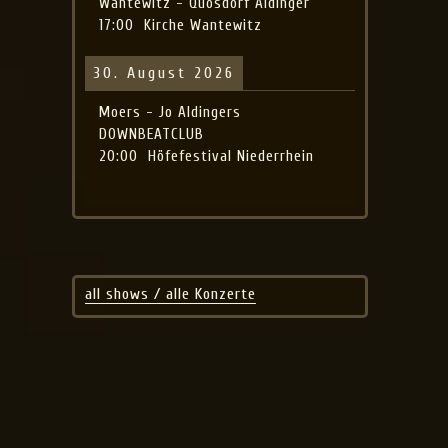
Wantewitz - Quosdorf Aldinger
17:00
Kirche Wantewitz
30. August 2026
Moers - Jo Aldingers
DOWNBEATCLUB
20:00
Höfefestival Niederrhein
all shows / alle Konzerte