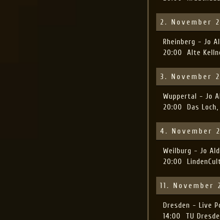
2. November 
Rheinberg - Jo 
20:00
Alte Kelln
3. November 
Wuppertal - Jo 
20:00
Das Loch,
4. November 
Weilburg - Jo A
20:00
LindenCul
11. November 
Dresden - Live 
14:00
TU Dresd