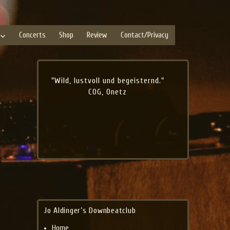
Concerts
Shop
Review
Contact/Privacy
"Wild, lustvoll und begeisternd."
COG, Onetz
Jo Aldinger’s Downbeatclub
Home