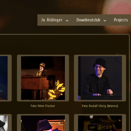
Jo Aldinger
Downbeatclub
Projects
Foto: Peter Fischer
Foto: Rudolf Uhrig (Worms)