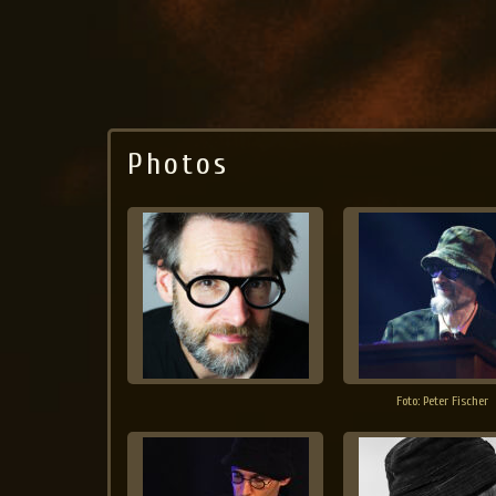
Jo Aldinger
musician | piano | organ | composition
Photos
Foto: Peter Fischer