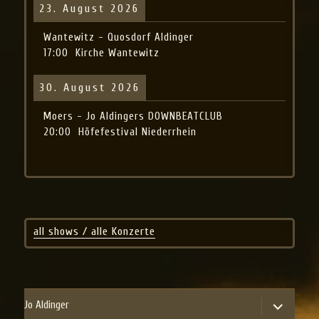
23. August 2026
Wantewitz - Quosdorf Aldinger
17:00
Kirche Wantewitz
30. August 2026
Moers - Jo Aldingers DOWNBEATCLUB
20:00
Höfefestival Niederrhein
all shows / alle Konzerte
expand
Jo Aldinger
child