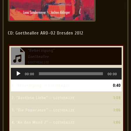
CD: Goetheallee ARO-02 Dresden 2012
“Beherzigung”
Goetheallee
GOETHEALLEE
Audio
00:00
00:00
Player
1.
“Beherzigung”
0:40
— GOETHEALLEE
2.
“Rastlose Liebe”
1:08
— GOETHEALLEE
3.
“Die Pomeranze”
1:06
— GOETHEALLEE
4.
“An den Mond 2”
1:06
— GOETHEALLEE