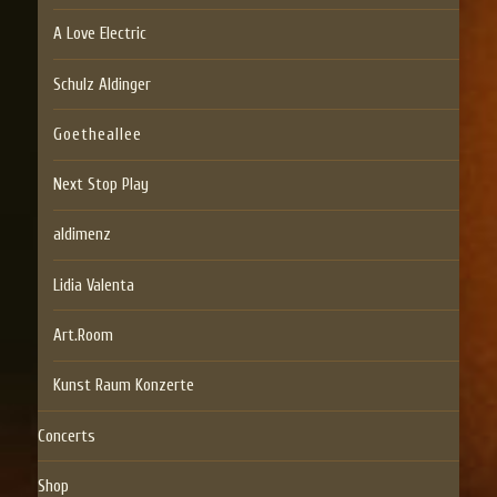
A Love Electric
Schulz Aldinger
Goetheallee
Next Stop Play
aldimenz
Lidia Valenta
Art.Room
Kunst Raum Konzerte
Concerts
Shop