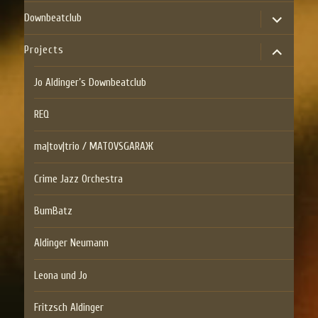
menu
expand
Downbeatclub
child
menu
expand
Projects
child
menu
Jo Aldinger’s Downbeatclub
REQ
ma|tov|trio / MATOVSGARAЖ
Crime Jazz Orchestra
BumBatz
Aldinger Neumann
Leona und Jo
Fritzsch Aldinger