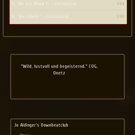
5.
“An den Mond 1”
1:04
— GOETHEALLEE
6.
“Die Libelle”
1:00
— GOETHEALLEE
"Wild, lustvoll und begeisternd." COG,
Onetz
Jo Aldinger’s Downbeatclub