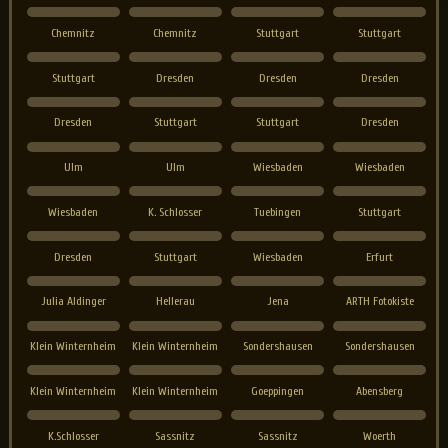
Chemnitz
Chemnitz
Stuttgart
Stuttgart
Stuttgart
Dresden
Dresden
Dresden
Dresden
Stuttgart
Stuttgart
Dresden
Ulm
Ulm
Wiesbaden
Wiesbaden
Wiesbaden
K. Schlosser
Tuebingen
Stuttgart
Dresden
Stuttgart
Wiesbaden
Erfurt
Julia Aldinger
Hellerau
Jena
ARTH Fotokiste
Klein Winternheim
Klein Winternheim
Sondershausen
Sondershausen
Klein Winternheim
Klein Winternheim
Goeppingen
Abensberg
K.Schlosser
Sassnitz
Sassnitz
Woerth