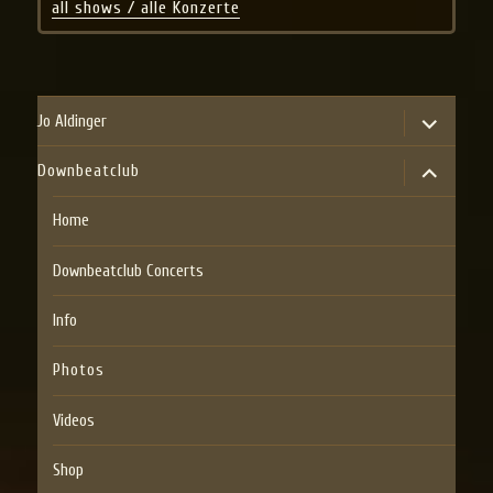
all shows / alle Konzerte
expand
Jo Aldinger
child
menu
expand
Downbeatclub
child
menu
Home
Downbeatclub Concerts
Info
Photos
Videos
Shop