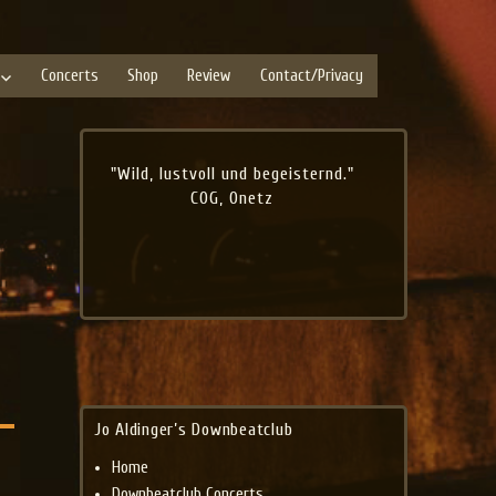
Concerts
Shop
Review
Contact/Privacy
"Wild, lustvoll und begeisternd."
COG, Onetz
Jo Aldinger’s Downbeatclub
Home
Downbeatclub Concerts