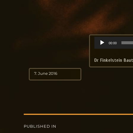
Jo Aldinger
musician | piano | organ | composition
Audio
00:00
Player
Dr Finkelstein Bau
Posted
7. June 2016
on
Post
PUBLISHED IN